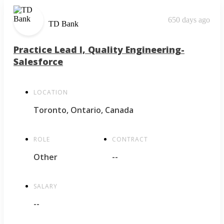
650 days ago
TD Bank
Practice Lead I, Quality Engineering-
Salesforce
LOCATION
Toronto, Ontario, Canada
ROLE
CONTRACT
Other
--
SALARY
--