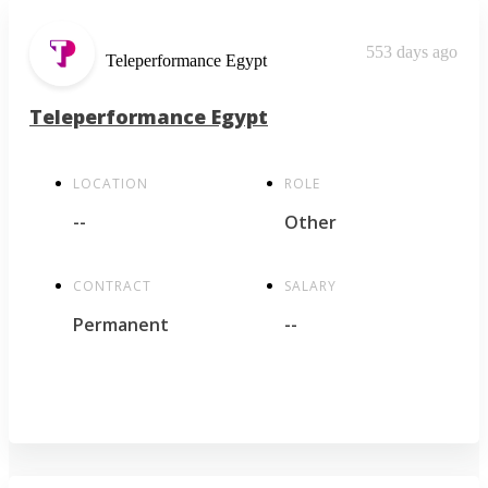
553 days ago
Teleperformance Egypt
Teleperformance Egypt
LOCATION
ROLE
--
Other
CONTRACT
SALARY
Permanent
--