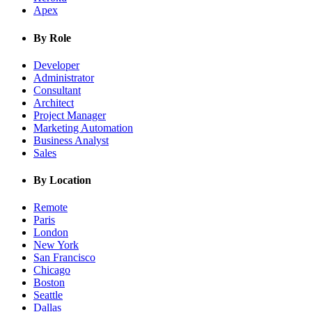
Apex
By Role
Developer
Administrator
Consultant
Architect
Project Manager
Marketing Automation
Business Analyst
Sales
By Location
Remote
Paris
London
New York
San Francisco
Chicago
Boston
Seattle
Dallas