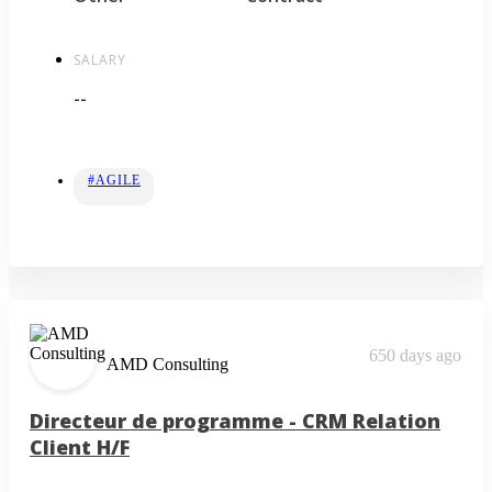
SALARY
--
#AGILE
650 days ago
AMD Consulting
Directeur de programme - CRM Relation
Client H/F