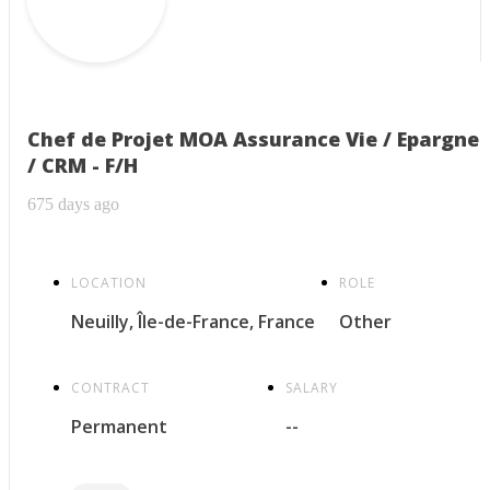
Chef de Projet MOA Assurance Vie / Epargne
/ CRM - F/H
675 days ago
LOCATION
ROLE
Neuilly, Île-de-France, France
Other
CONTRACT
SALARY
Permanent
--