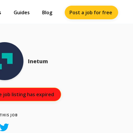
Post a job for free
s
Guides
Blog
Inetum
 job listing has expired
THIS JOB