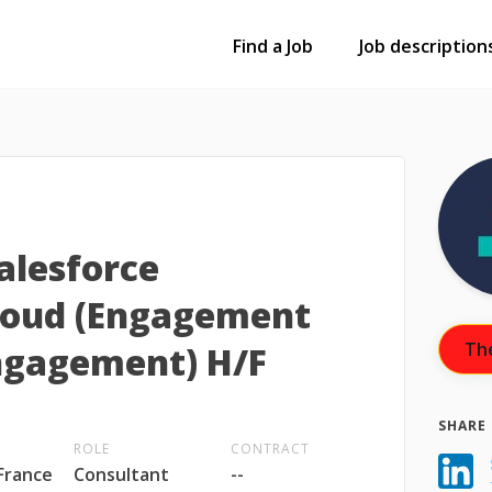
Find a Job
Job description
alesforce
loud (Engagement
The
ngagement) H/F
SHARE 
ROLE
CONTRACT
 France
Consultant
--