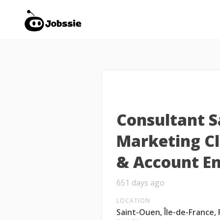
Consultant S
Marketing C
& Account E
651 days ago
LOCATION
Saint-Ouen, Île-de-France,