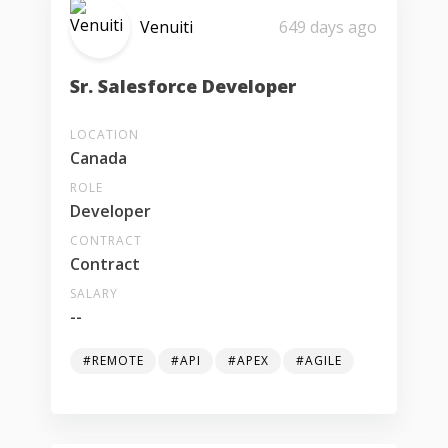
Venuiti
649 days ago
Sr. Salesforce Developer
LOCATION
Canada
ROLE
Developer
CONTRACT
Contract
SALARY
--
#REMOTE
#API
#APEX
#AGILE