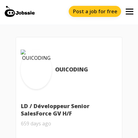
Post a job for free
OUICODING
LD / Développeur Senior
SalesForce GV H/F
659 days ago