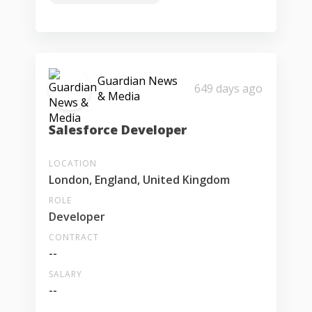
Guardian News
649 days ago
& Media
Salesforce Developer
LOCATION
London, England, United Kingdom
ROLE
Developer
CONTRACT
--
SALARY
--