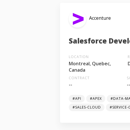
Accenture
Salesforce Deve
LOCATION
Montreal, Quebec,
Canada
CONTRACT
S
--
-
#API
#APEX
#DATA-M
#SALES-CLOUD
#SERVICE