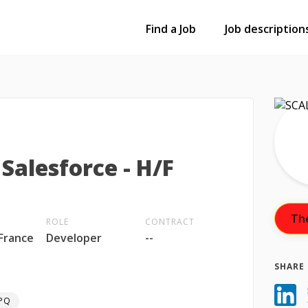
Find a Job
Job description
Salesforce - H/F
The
ROLE
CONTRACT
 France
Developer
--
SHARE 
PQ