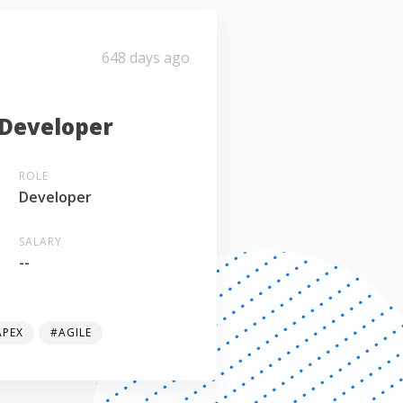
648 days ago
 Developer
ROLE
Developer
SALARY
--
APEX
#AGILE