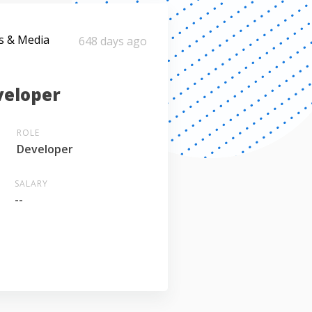
s & Media
648 days ago
veloper
ROLE
Developer
SALARY
--