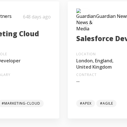
rtners
Guardian New
648 days ago
eting Cloud
Salesforce De
ROLE
LOCATION
Developer
London, England,
United Kingdom
ALARY
CONTRACT
-
--
#MARKETING-CLOUD
#APEX
#AGILE