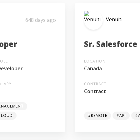
Venuiti
648 days ago
loper
Sr. Salesforce
ROLE
LOCATION
Developer
Canada
ALARY
CONTRACT
-
Contract
ANAGEMENT
-CLOUD
#REMOTE
#API
#