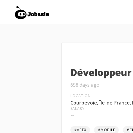
Développeur 
658 days ago
LOCATION
Courbevoie, Île-de-France,
SALARY
--
#APEX
#MOBILE
#C