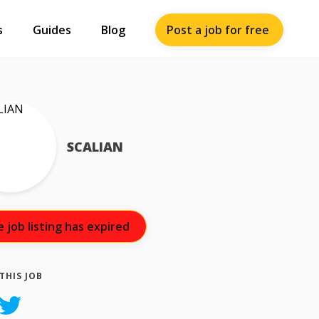
Post a job for free
s
Guides
Blog
SCALIAN
 job listing has expired
THIS JOB