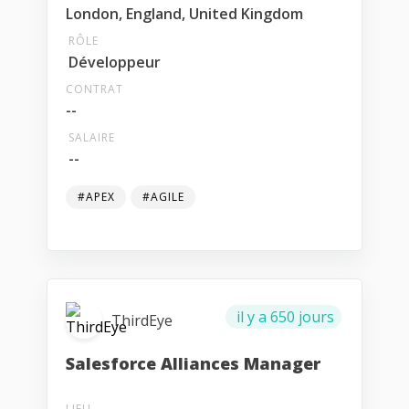
London, England, United Kingdom
RÔLE
Développeur
CONTRAT
--
SALAIRE
--
#APEX
#AGILE
il y a 650 jours
ThirdEye
Salesforce Alliances Manager
LIEU