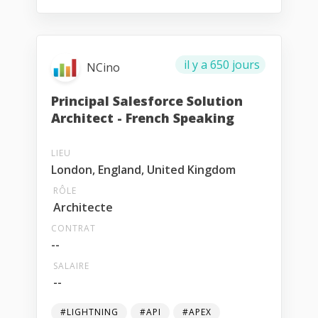
il y a 650 jours
NCino
Principal Salesforce Solution
Architect - French Speaking
LIEU
London, England, United Kingdom
RÔLE
Architecte
CONTRAT
--
SALAIRE
--
#LIGHTNING
#API
#APEX