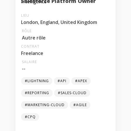
Salesforce Platform Owner
LIEU
London, England, United Kingdom
RÔLE
Autre rôle
CONTRAT
Freelance
SALAIRE
--
#LIGHTNING
#API
#APEX
#REPORTING
#SALES-CLOUD
#MARKETING-CLOUD
#AGILE
#CPQ