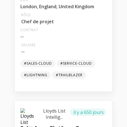
London, England, United Kingdom
RÔLE
Chef de projet
CONTRAT
--
SALAIRE
--
#SALES-CLOUD
#SERVICE-CLOUD
#LIGHTNING
#TRAILBLAZER
Lloyds List
il y a 650 jours
Intellig...