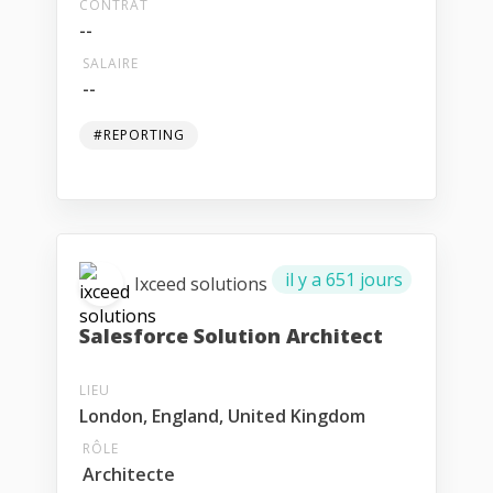
CONTRAT
--
SALAIRE
--
#REPORTING
il y a 651 jours
Ixceed solutions
Salesforce Solution Architect
LIEU
London, England, United Kingdom
RÔLE
Architecte